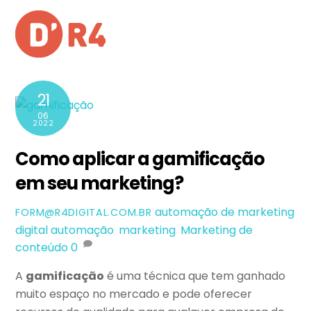
Skip
Men
to
content
21
06
2022
Como aplicar a gamificação
em seu marketing?
automação de marketing
FORM@R4DIGITAL.COM.BR
digital
automação
,
marketing
,
Marketing de
conteúdo
0
A
gamificação
é uma técnica que tem ganhado
muito espaço no mercado e pode oferecer